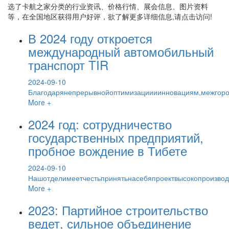
选了
卡航之家
分类的行业资讯、价格行情、展会信息、图片资料
等，在全国地区获得用户好评，欲了解更多详细信息,请点击访问!
В 2024 году откроется
международный автомобильный
транспорт TIR
2024-09-10
Благодарянепрерывнойоптимизациииинновациям,межгоро
More +
2024 год: сотрудничество
государственных предприятий,
пробное вождение в Тибете
2024-09-10
Нашотделимеетчестьпринятьнасебяпроектвысокопроизво
More +
2023: Партийное строительство
ведет, сильное объединение