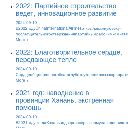
2022: Партийное строительство
ведет, инновационное развитие
2024-09-10
В2022годуChinaInternationalAirlinesоткрылаважнуювеху-
послетщательногоутвержденияпартийнымрабочимкомите
More +
2022: Благотворительное сердце,
передающее тепло
2024-09-10
Сердцеобщественногоблагаглубокоукоренилосьвкорпорат
More +
2021 год: наводнение в
провинции Хэнань, экстренная
помощь
2024-09-10
В2021году,когдаХэнаньподвергсясерьезномунаводнению,к
More +