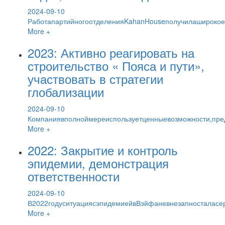
2024-09-10
РаботапартийногоотделенияKahanHouseполучилаширокое
More +
2023: Активно реагировать на
строительство « Пояса и пути»,
участвовать в стратегии
глобализации
2024-09-10
Компаниявполноймереиспользуетценныевозможности,пр
More +
2022: Закрытие и контроль
эпидемии, демонстрация
ответственности
2024-09-10
В2022годуситуациясэпидемиейвВэйфаневнезапносталасе
More +