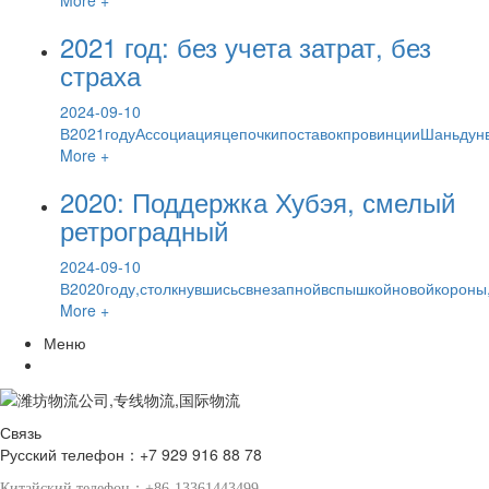
2021 год: без учета затрат, без
страха
2024-09-10
В2021годуАссоциацияцепочкипоставокпровинцииШаньдун
More +
2020: Поддержка Хубэя, смелый
ретроградный
2024-09-10
В2020году,столкнувшисьсвнезапнойвспышкойновойкороны,
More +
Меню
Связь
Русский телефон：+7 929 916 88 78
Китайский телефон：+86-13361443499