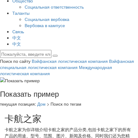
Общество
Социальная ответственность
Таланты
Социальная вербовка
Вербовка в кампусе
Связь
中文
中文
Поиск по сайту
Вэйфанская логистическая компания
Вэйфанская
специальная логистическая компания
Международная
логистическая компания
Показать пример
текущая позиция:
Дом
> Поиск по тегам
卡航之家
卡航之家
为你详细介绍
卡航之家
的产品分类,包括
卡航之家
下的所有
产品的用途、型号、范围、图片、新闻及价格。同时我们还为您精