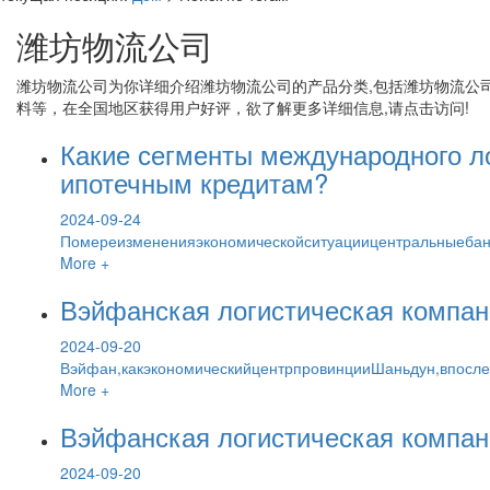
潍坊物流公司
潍坊物流公司
为你详细介绍
潍坊物流公司
的产品分类,包括
潍坊物流公
料等，在全国地区获得用户好评，欲了解更多详细信息,请点击访问!
Какие сегменты международного ло
ипотечным кредитам?
2024-09-24
Помереизмененияэкономическойситуациицентральныебанк
More +
Вэйфанская логистическая компа
2024-09-20
Вэйфан,какэкономическийцентрпровинцииШаньдун,впосл
More +
Вэйфанская логистическая компан
2024-09-20