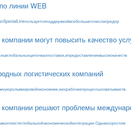
 по линии WEB
nSpecialLineпользуетсяподдержкойвсебольшегочислапредпр
компании могут повысить качество усл
ьвглобальныхцепочкахпоставок,ипредоставлениевысококачеств
одных логистических компаний
жнуюрольвмировойэкономике,иихрабочиепроцессыохватываютв
е компании решают проблемы междунаро
контекстеглобальнойэкономическойинтеграции.Однакосростом