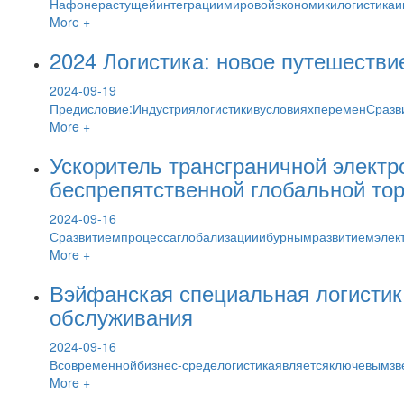
Нафонерастущейинтеграциимировойэкономикилогистикаи
More +
2024 Логистика: новое путешестви
2024-09-19
Предисловие:ИндустриялогистикивусловияхпеременСразв
More +
Ускоритель трансграничной электр
беспрепятственной глобальной тор
2024-09-16
Сразвитиемпроцессаглобализацииибурнымразвитиемэлект
More +
Вэйфанская специальная логистик
обслуживания
2024-09-16
Всовременнойбизнес-сределогистикаявляетсяключевымз
More +