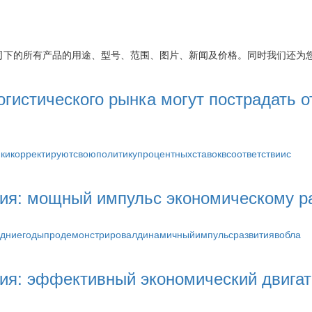
司
下的所有产品的用途、型号、范围、图片、新闻及价格。同时我们还为
гистического рынка могут пострадать о
икорректируютсвоюполитикупроцентныхставоквсоответствиис
ния: мощный импульс экономическому р
едниегодыпродемонстрировалдинамичныйимпульсразвитиявобла
ия: эффективный экономический двига