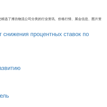
您精选了
潍坊物流公司
分类的行业资讯、价格行情、展会信息、图片资
т снижения процентных ставок по
азвитию
тель