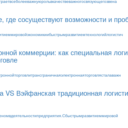
граетвсеболееважнуюрольвкачествеважногосвязующегозвена
е, где сосуществуют возможности и пр
итиеммировойэкономикиибыстрымразвитиемтехнологийлогистич
онной коммерции: как специальная лог
говле
роннойторговлитрансграничнаяэлектроннаяторговлясталаважн
а VS Вэйфанская традиционная логисти
веномвдеятельностипредприятия.Сбыстрымразвитиеммировой