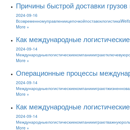
Причины быстрой доставки грузов
2024-09-16
ВсовременномуправлениицепочкойпоставоклогистикаWeifa
More +
Как международные логистические 
2024-09-14
Международныелогистическиекомпаниииграютключевуюрол
More +
Операционные процессы междунар
2024-09-14
Международныелогистическиекомпаниииграютжизненнова
More +
Как международные логистически
2024-09-14
Международныелогистическиекомпаниииграютважнуюрольв
More +